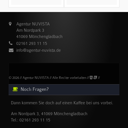
Agentur NUVISTA
Am Nordpark 3
41069 Mönchengladbach
02161 293 11 15
info@agentur-nuvista.de
© 2026 // Agentur NUVISTA // Alle Rechte vorbehalten //
//
Noch Fragen?
Dann kommen Sie doch auf einen Kaffee bei uns vorbei.
Am Nordpark 3, 41069 Mönchengladbach
Tel.:
02161 293 11 15